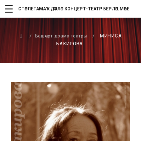
СТӘРЛЕТАМАҠ ДӘҮЛӘТ КОНЦЕРТ-ТЕАТР БЕРЛӘШМӘҺЕ
/
Башҡорт драма театры
/
МИНИСА
БАКИРОВА