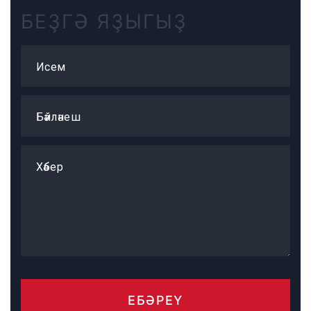
БЕҘГӘ ЯҘЫГЫҘ
Исем
Бәйләнеш
Хәбер
ЕБӘРЕҮ