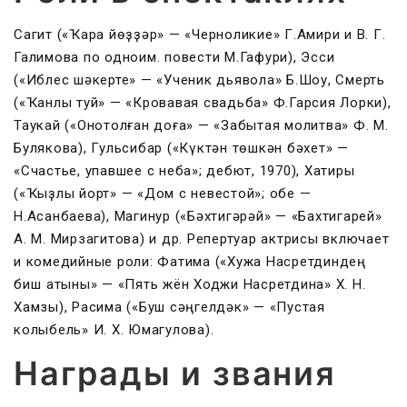
Сагит («Ҡара йөҙҙәр» — «Черноликие» Г.Амири и В. Г.
Галимова по одноим. повести М.Гафури), Эсси
(«Иблес шәкерте» — «Ученик дьявола» Б.Шоу, Смерть
(«Ҡанлы туй» — «Кровавая свадьба» Ф.Гарсия Лорки),
Таукай («Онотолған доға» — «Забытая молитва» Ф. М.
Булякова), Гульсибар («Күктән төшкән бәхет» —
«Счастье, упавшее с неба»; дебют, 1970), Хатиры
(«Ҡыҙлы йорт» — «Дом с невестой»; обе —
Н.Асанбаева), Магинур («Бәхтигәрәй» — «Бахтигарей»
А. М. Мирзагитова) и др. Репертуар актрисы включает
и комедийные роли: Фатима («Хужа Насретдиндең
биш ҡатыны» — «Пять жён Ходжи Насретдина» Х. Н.
Хамзы), Расима («Буш сәңгелдәк» — «Пустая
колыбель» И. Х. Юмагулова).
Награды и звания