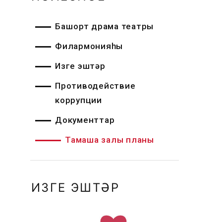
Башҡорт драма театры
Филармонияһы
Изге эштәр
Противодействие
коррупции
Документтар
Тамаша залы планы
ИЗГЕ ЭШТӘР