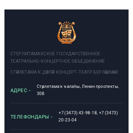
СТЕРЛИТАМАКСКОЕ ГОСУДАРСТВЕННОЕ
ТЕАТРАЛЬНО-КОНЦЕРТНОЕ ОБЪЕДИНЕНИЕ
СТӘРЛЕТАМАҠ ДӘҮЛӘТ КОНЦЕРТ-ТЕАТР БЕРЛӘШМӘҺЕ
Стәрлетамаҡ ҡалаһы, Ленин проспекты,
АДРЕС -
30В
+7 (3473) 43-98-18, +7 (3473)
ТЕЛЕФОНДАРЫ -
20-23-04