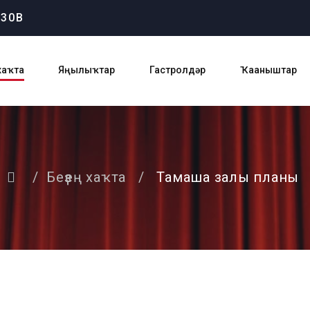
 30В
 хаҡта
Яңылыҡтар
Гастролдәр
Ҡаҙаныштар
/
Беҙҙең хаҡта
/
Тамаша залы планы