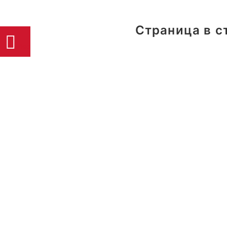
Страница в с
Версия
для
слабовидящих