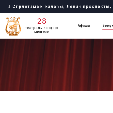
Стәрлетамаҡ ҡалаһы, Ленин проспекты,
28
Афиша
Беҙҙең
театраль-концерт
мизгеле