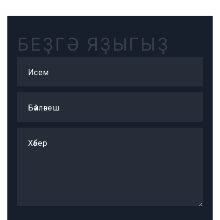
БЕҘГӘ ЯҘЫГЫҘ
Исем
Бәйләнеш
Хәбер