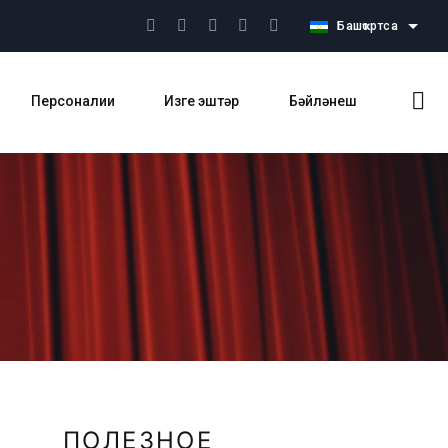
Башҡортса
Персоналии
Изге эштәр
Бәйләнеш
ПОЛЕЗНОЕ