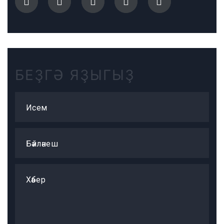
БЕҘГӘ ЯҘЫГЫҘ
Исем
Бәйләнеш
Хәбер