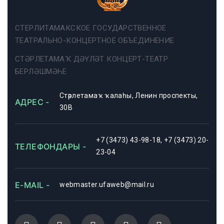
СТЕРЛИТАМАКСКОЕ ГОСУДАРСТВЕННОЕ
ТЕАТРАЛЬНО-КОНЦЕРТНОЕ ОБЪЕДИНЕНИЕ
СТӘРЛЕТАМАҠ ДӘҮЛӘТ КОНЦЕРТ-ТЕАТР
БЕРЛӘШМӘҺЕ
Стәрлетамаҡ ҡалаһы, Ленин проспекты,
АДРЕС -
30В
+7 (3473) 43-98-18, +7 (3473) 20-
ТЕЛЕФОНДАРЫ -
23-04
E-MAIL -
webmaster.ufaweb@mail.ru