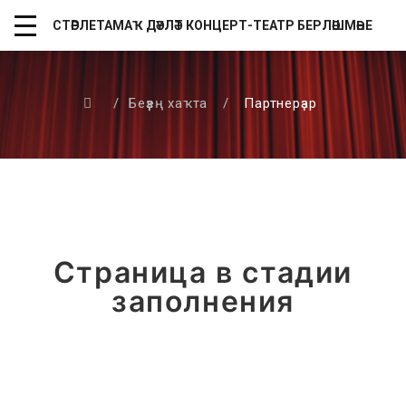
СТӘРЛЕТАМАҠ ДӘҮЛӘТ КОНЦЕРТ-ТЕАТР БЕРЛӘШМӘҺЕ
/
Беҙҙең хаҡта
/
Партнерҙар
Страница в стадии
заполнения