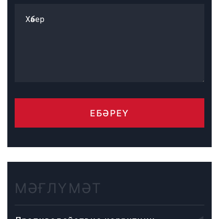
Хәбер
ЕБӘРЕҮ
МӘҒЛҮМӘТ