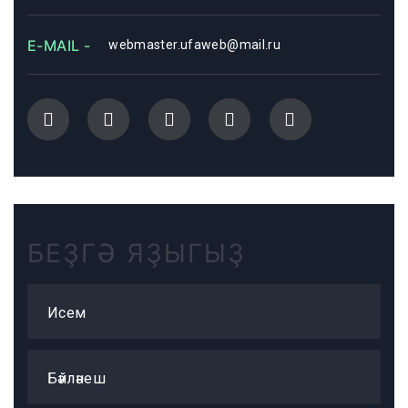
E-MAIL -
webmaster.ufaweb@mail.ru
БЕҘГӘ ЯҘЫГЫҘ
Исем
Бәйләнеш