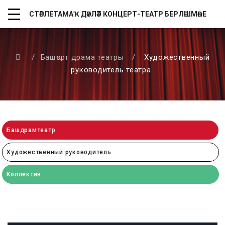
СТӘРЛЕТАМАҠ ДӘҮЛӘТ КОНЦЕРТ-ТЕАТР БЕРЛӘШМӘҺЕ
/
Башҡорт драма театры
/
Художественный
руководитель театра
Башдрамтеатр
Художественный руководитель
Коллектив