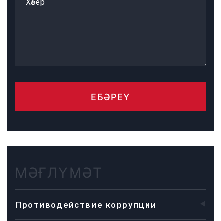
Хәбер
ЕБӘРЕҮ
МӘҒЛҮМӘТ
Противодействие коррупции