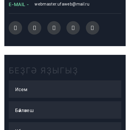
E-MAIL -
webmaster.ufaweb@mail.ru
БЕҘГӘ ЯҘЫГЫҘ
Исем
Бәйләнеш