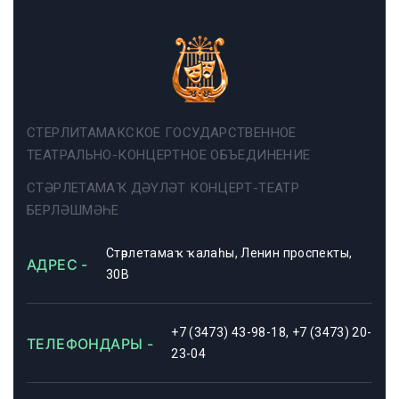
СТЕРЛИТАМАКСКОЕ ГОСУДАРСТВЕННОЕ
ТЕАТРАЛЬНО-КОНЦЕРТНОЕ ОБЪЕДИНЕНИЕ
СТӘРЛЕТАМАҠ ДӘҮЛӘТ КОНЦЕРТ-ТЕАТР
БЕРЛӘШМӘҺЕ
Стәрлетамаҡ ҡалаһы, Ленин проспекты,
АДРЕС -
30В
+7 (3473) 43-98-18, +7 (3473) 20-
ТЕЛЕФОНДАРЫ -
23-04